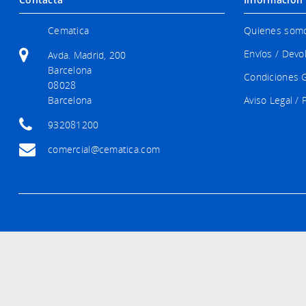
Cematica
Quienes som
Envíos / Devo
Avda. Madrid, 200
Barcelona
Condiciones 
08028
Barcelona
Aviso Legal / 
932081200
comercial@cematica.com